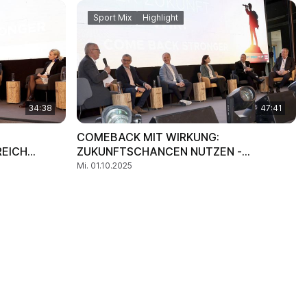
Sport Mix
Highlight
34:38
47:41
COMEBACK MIT WIRKUNG:
EICH
ZUKUNFTSCHANCEN NUTZEN -
VERANTWORTUNG LEBEN
Mi. 01.10.2025
 VON DEN