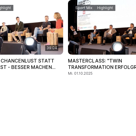
ghlight
Sport Mix
Highlight
39:04
 CHANCENLUST STATT
MASTERCLASS: "TWIN
ST - BESSER MACHEN
TRANSFORMATION ERFOLGR
R WISSEN.
GESTALTEN -
Mi. 01.10.2025
HANDLUNGSEMPFEHLUNGEN
EXPERTEN